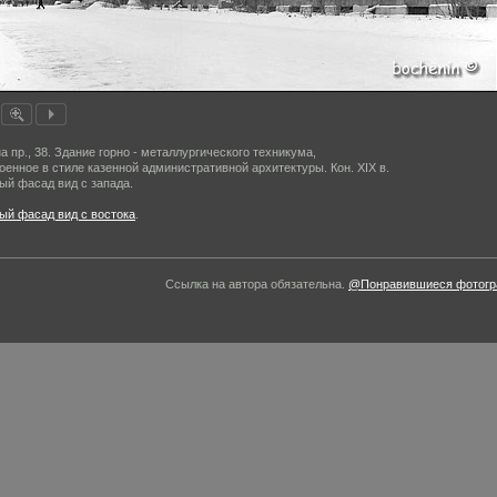
а пр., 38. Здание горно - металлургического техникума,
оенное в стиле казенной административной архитектуры. Кон. XIX в.
ый фасад вид с запада.
ый фасад вид с востока
.
Ссылка на автора обязательна.
@Понравившиеся фотогра