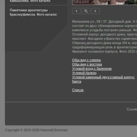
Камышлова. Фото каталог.
Памятники архитектуры
Красноуфимска. Фото каталог.
Малышева ул., 58 / 37. Доходный дом. I
состоит из двух сблокированных корпус
комплексе усадь­бы построен раньше. Ф
Основной корпус доходного дома, прист
проспект. Фасадное убранство характерно
Образец доходного дома конца XIX в. игр
градоформирующую роль в архитектурном
Фрагмент основного корпуса. Фото 2015 г
Общ.вид с севера
.
Общ.вид с востока
.
Угловой вход с балконом
.
Угловой балкон
.
Угловой каменный двухэтажный корпус
.
Карта
.
Список
.
Ссылк
Copyright © 2010-2026 Николай Боченин