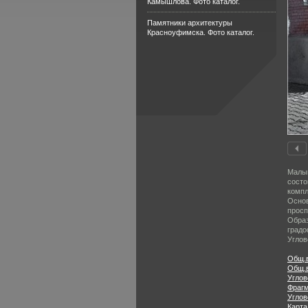
Камышлова. Фото каталог.
Памятники архитектуры
Красноуфимска. Фото каталог.
Малыш
состо
компл
Основ
просп
Образ
градо
Углов
Общ.в
Общ.в
Углов
Фрагм
Углов
Карта