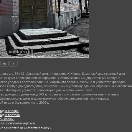
ева ул., 58 / 37. Доходный дом. II половина XIX века. Каменный двухэтажный дом
ит из двух сблокированных корпусов. Угловой каменный двухэтажный корпус в
ексе усадь­бы построен раньше. Формы его просты, скромно и убранство фасадов.
ной корпус доходного дома, пристроенный к угловому зданию, об­ращен на Покровски
ект. Фасадное убранство характерно для «кирпично­го» стиля.
ец доходного дома конца XIX в. игра­ет в силу своего положения значительную
формирующую роль в архитектурном облике центральной части города.
ой вход с балконом. Фото 2009 г.
ид с севера
.
ид с востока
.
ой балкон
.
ент основного корпуса
.
ой каменный двухэтажный корпус
.
.